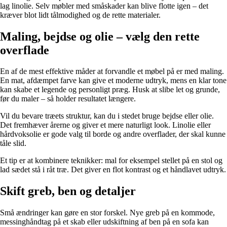
lag linolie. Selv møbler med småskader kan blive flotte igen – det
kræver blot lidt tålmodighed og de rette materialer.
Maling, bejdse og olie – vælg den rette
overflade
En af de mest effektive måder at forvandle et møbel på er med maling.
En mat, afdæmpet farve kan give et moderne udtryk, mens en klar tone
kan skabe et legende og personligt præg. Husk at slibe let og grunde,
før du maler – så holder resultatet længere.
Vil du bevare træets struktur, kan du i stedet bruge bejdse eller olie.
Det fremhæver årerne og giver et mere naturligt look. Linolie eller
hårdvoksolie er gode valg til borde og andre overflader, der skal kunne
tåle slid.
Et tip er at kombinere teknikker: mal for eksempel stellet på en stol og
lad sædet stå i råt træ. Det giver en flot kontrast og et håndlavet udtryk.
Skift greb, ben og detaljer
Små ændringer kan gøre en stor forskel. Nye greb på en kommode,
messinghåndtag på et skab eller udskiftning af ben på en sofa kan