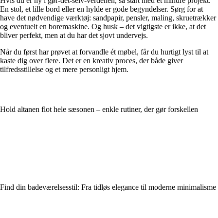
Hvis du er ny i gør-det-selv-verdenen, så start med et mindre projekt.
En stol, et lille bord eller en hylde er gode begyndelser. Sørg for at
have det nødvendige værktøj: sandpapir, pensler, maling, skruetrækker
og eventuelt en boremaskine. Og husk – det vigtigste er ikke, at det
bliver perfekt, men at du har det sjovt undervejs.
Når du først har prøvet at forvandle ét møbel, får du hurtigt lyst til at
kaste dig over flere. Det er en kreativ proces, der både giver
tilfredsstillelse og et mere personligt hjem.
Hold altanen flot hele sæsonen – enkle rutiner, der gør forskellen
Find din badeværelsesstil: Fra tidløs elegance til moderne minimalisme