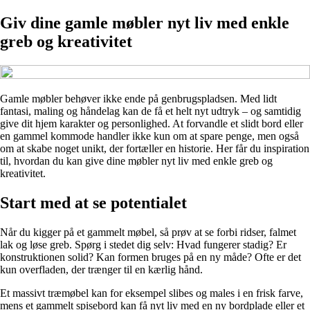
Giv dine gamle møbler nyt liv med enkle
greb og kreativitet
Gamle møbler behøver ikke ende på genbrugspladsen. Med lidt
fantasi, maling og håndelag kan de få et helt nyt udtryk – og samtidig
give dit hjem karakter og personlighed. At forvandle et slidt bord eller
en gammel kommode handler ikke kun om at spare penge, men også
om at skabe noget unikt, der fortæller en historie. Her får du inspiration
til, hvordan du kan give dine møbler nyt liv med enkle greb og
kreativitet.
Start med at se potentialet
Når du kigger på et gammelt møbel, så prøv at se forbi ridser, falmet
lak og løse greb. Spørg i stedet dig selv: Hvad fungerer stadig? Er
konstruktionen solid? Kan formen bruges på en ny måde? Ofte er det
kun overfladen, der trænger til en kærlig hånd.
Et massivt træmøbel kan for eksempel slibes og males i en frisk farve,
mens et gammelt spisebord kan få nyt liv med en ny bordplade eller et