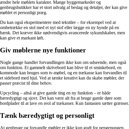
ændre hele møblets karakter. Mange byggemarkeder og
genbrugsbutikker har et stort udvalg af beslag og detaljer, der kan give
møblet et personligt præg.
Du kan også eksperimentere med tekstiler – for eksempel ved at
ombetrække en stol med et nyt stof eller lægge en ny hynde på en
bænk. Det kræver ikke nødvendigvis avancerede sykundskaber, men
kan give et markant løft.
Giv møblerne nye funktioner
Nogle gange handler forvandlingen ikke kun om udseende, men også
om funktion. Et gammelt skrivebord kan blive til et sminkebord, en
kommode kan bruges som tv-møbel, og en trækasse kan forvandles til
et sidebord med hjul. Ved at tænke kreativt kan du skabe møbler, der
passer præcist til dine behov.
Upcycling – altså at give gamle ting en ny funktion – er både
bæredygtigt og sjovt. Det kan være alt fra at bruge gamle døre som
bordplader til at lave en reol af trækasser. Kun fantasien sætter grænser.
Tænk bæredygtigt og personligt
At genbruge og forvandle møbler er ikke kun godt for pengepungen,