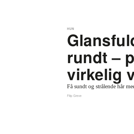
HUN
Glansfuld
rundt – p
virkelig 
Få sundt og strålende hår med
Filip Greve