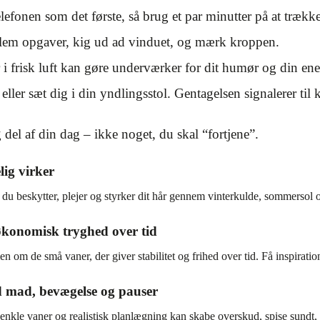
telefonen som det første, så brug et par minutter på at trække 
llem opgaver, kig ud ad vinduet, og mærk kroppen.
i frisk luft kan gøre underværker for dit humør og din ene
eller sæt dig i din yndlingsstol. Gentagelsen signalerer til kr
g del af din dag – ikke noget, du skal “fortjene”.
lig virker
beskytter, plejer og styrker dit hår gennem vinterkulde, sommersol og a
økonomisk tryghed over tid
 om de små vaner, der giver stabilitet og frihed over tid. Få inspirati
 mad, bevægelse og pauser
nkle vaner og realistisk planlægning kan skabe overskud, spise sundt,