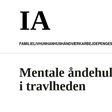
IA
FAMILIELIV
HUN
HAN
HUS
HÅNDVÆRK
ARBEJDE
PENGE
Mentale åndehull
i travlheden