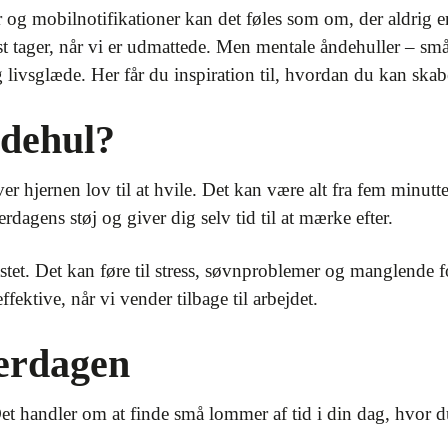
 mobilnotifikationer kan det føles som om, der aldrig er ti
st tager, når vi er udmattede. Men mentale åndehuller – sm
 livsglæde. Her får du inspiration til, hvordan du kan skabe
ndehul?
er hjernen lov til at hvile. Det kan være alt fra fem minutt
erdagens støj og giver dig selv tid til at mærke efter.
lastet. Det kan føre til stress, søvnproblemer og manglende
fektive, når vi vender tilbage til arbejdet.
verdagen
 Det handler om at finde små lommer af tid i din dag, hvor d