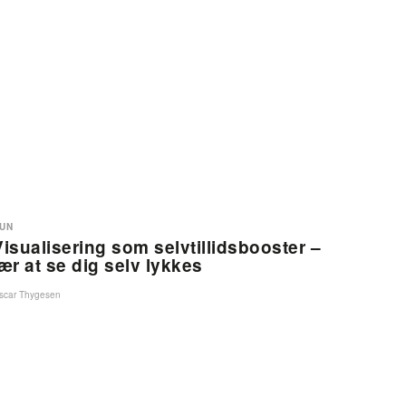
UN
Visualisering som selvtillidsbooster –
lær at se dig selv lykkes
scar Thygesen