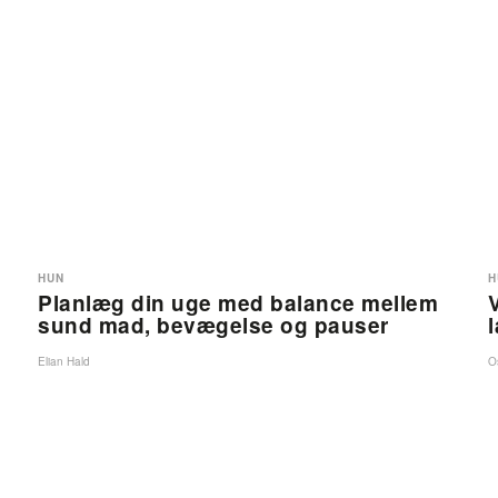
HUN
H
Planlæg din uge med balance mellem
sund mad, bevægelse og pauser
Elian Hald
O