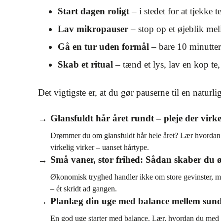
Start dagen roligt
– i stedet for at tjekke 
Lav mikropauser
– stop op et øjeblik me
Gå en tur uden formål
– bare 10 minutter 
Skab et ritual
– tænd et lys, lav en kop te, 
Det vigtigste er, at du gør pauserne til en naturli
Glansfuldt hår året rundt – pleje der virke
Drømmer du om glansfuldt hår hele året? Lær hvordan du 
virkelig virker – uanset hårtype.
Små vaner, stor frihed: Sådan skaber du 
Økonomisk tryghed handler ikke om store gevinster, men
– ét skridt ad gangen.
Planlæg din uge med balance mellem sund
En god uge starter med balance. Lær, hvordan du med e