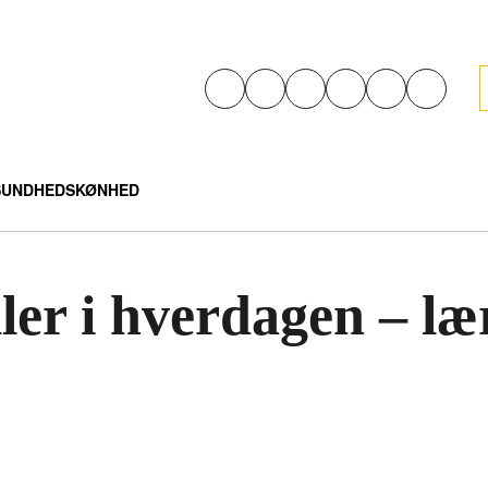
SUNDHED
SKØNHED
er i hverdagen – lær