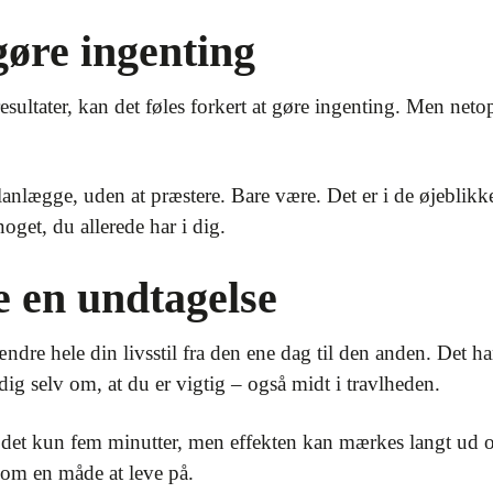
 gøre ingenting
resultater, kan det føles forkert at gøre ingenting. Men neto
 planlægge, uden at præstere. Bare være. Det er i de øjeblikk
oget, du allerede har i dig.
e en undtagelse
ndre hele din livsstil fra den ene dag til den anden. Det h
 dig selv om, at du er vigtig – også midt i travlheden.
 kun fem minutter, men effekten kan mærkes langt ud over
som en måde at leve på.